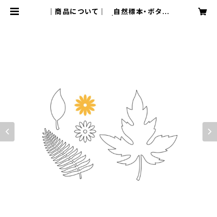
｜商品について｜ 自然標本・ボタニ
カル作品：説明 | lafsketch